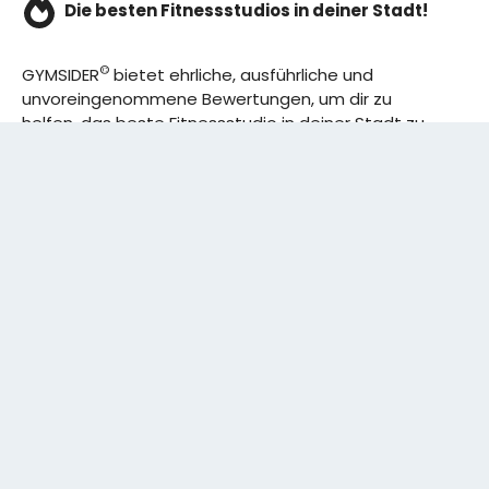
Die besten Fitnessstudios in deiner Stadt!
©
GYMSIDER
bietet ehrliche, ausführliche und
unvoreingenommene Bewertungen, um dir zu
helfen, das beste Fitnessstudio in deiner Stadt zu
finden. Von den effizientesten Trainingsplänen bis
hin zu den besten Premium-Fitnessstudios in
deinem Bezirk, wir haben alles für dich! Wir erweitern
ständig unser Angebot.
Rechtliches:
IMPRESSUM
DATENSCHUTZERKLÄRUNG
Schreibe uns:
CONTACT@GYMSIDER.COM