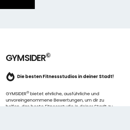
©
GYMSIDER
Die besten Fitnessstudios in deiner Stadt!
©
GYMSIDER
bietet ehrliche, ausführliche und
unvoreingenommene Bewertungen, um dir zu
helfen, das beste Fitnessstudio in deiner Stadt zu
finden. Von den effizientesten Trainingsplänen bis
hin zu den besten Premium-Fitnessstudios in
deinem Bezirk, wir haben alles für dich! Wir erweitern