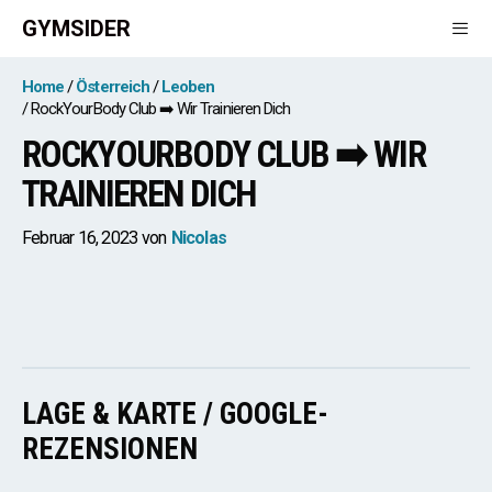
Zum
GYMSIDER
Inhalt
springen
Men
Home
Österreich
Leoben
RockYourBody Club ➡️ Wir Trainieren Dich
ROCKYOURBODY CLUB ➡️ WIR
TRAINIEREN DICH
Februar 16, 2023
von
Nicolas
LAGE & KARTE / GOOGLE-
REZENSIONEN