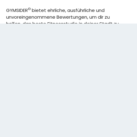
©
GYMSIDER
bietet ehrliche, ausführliche und
unvoreingenommene Bewertungen, um dir zu
helfen, das beste Fitnessstudio in deiner Stadt zu
finden. Von den effizientesten Trainingsplänen bis
hin zu den besten Premium-Fitnessstudios in
deinem Bezirk, wir haben alles für dich! Wir erweitern
ständig unser Angebot.
Rechtliches:
IMPRESSUM
DATENSCHUTZERKLÄRUNG
Schreibe uns:
CONTACT@GYMSIDER.COM
KONTAKTFORMULAR