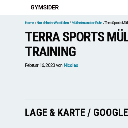
Zum
GYMSIDER
Inhalt
springen
Home
Nordrhein-Westfalen
Mülheim an der Ruhr
Terra Sports Mül
TERRA SPORTS MÜL
TRAINING
Februar 16, 2023
von
Nicolas
LAGE & KARTE / GOOGL