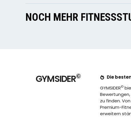
NOCH MEHR FITNESSSTU
©
GYMSIDER
Die besten
©
GYMSIDER
bie
Bewertungen, u
zu finden. Von
Premium-Fitnes
erweitern stä