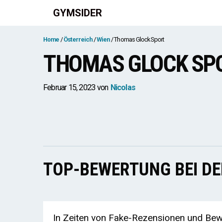
Zum
GYMSIDER
Inhalt
springen
Home
Österreich
Wien
Thomas Glock Sport
THOMAS GLOCK SP
Februar 15, 2023
von
Nicolas
TOP-BEWERTUNG BEI D
In Zeiten von Fake-Rezensionen und Bewe