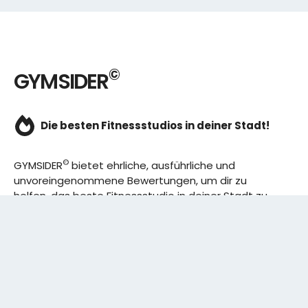
©
GYMSIDER
Die besten Fitnessstudios in deiner Stadt!
©
GYMSIDER
bietet ehrliche, ausführliche und
unvoreingenommene Bewertungen, um dir zu
helfen, das beste Fitnessstudio in deiner Stadt zu
finden. Von den effizientesten Trainingsplänen bis
hin zu den besten Premium-Fitnessstudios in
deinem Bezirk, wir haben alles für dich! Wir erweitern
ständig unser Angebot.