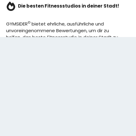
Die besten Fitnessstudios in deiner Stadt!
©
GYMSIDER
bietet ehrliche, ausführliche und
unvoreingenommene Bewertungen, um dir zu
helfen, das beste Fitnessstudio in deiner Stadt zu
finden. Von den effizientesten Trainingsplänen bis
hin zu den besten Premium-Fitnessstudios in
deinem Bezirk, wir haben alles für dich! Wir erweitern
ständig unser Angebot.
Rechtliches:
IMPRESSUM
DATENSCHUTZERKLÄRUNG
Schreibe uns: