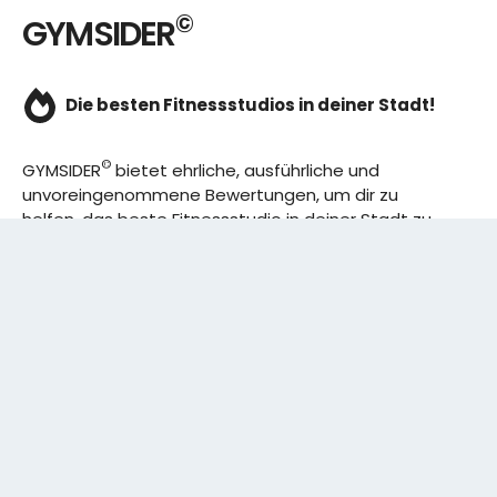
©
GYMSIDER
Die besten Fitnessstudios in deiner Stadt!
©
GYMSIDER
bietet ehrliche, ausführliche und
unvoreingenommene Bewertungen, um dir zu
helfen, das beste Fitnessstudio in deiner Stadt zu
finden. Von den effizientesten Trainingsplänen bis
hin zu den besten Premium-Fitnessstudios in
deinem Bezirk, wir haben alles für dich! Wir erweitern
ständig unser Angebot.
Rechtliches:
IMPRESSUM
DATENSCHUTZERKLÄRUNG