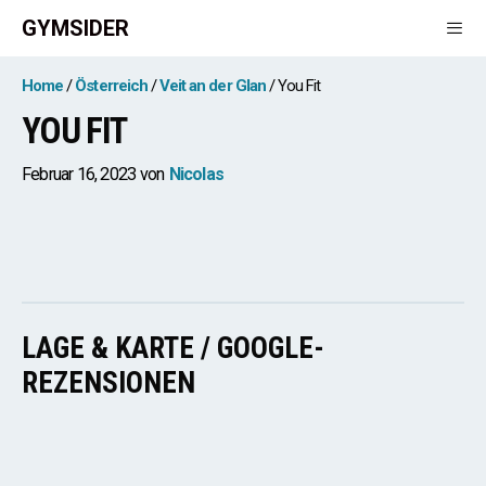
Zum
GYMSIDER
Inhalt
springen
Men
Home
Österreich
Veit an der Glan
You Fit
YOU FIT
Februar 16, 2023
von
Nicolas
LAGE & KARTE / GOOGLE-
REZENSIONEN