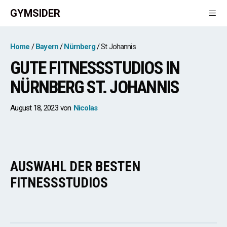
Zum
GYMSIDER
Inhalt
springen
Men
Home
Bayern
Nürnberg
St Johannis
GUTE FITNESSSTUDIOS IN
NÜRNBERG ST. JOHANNIS
August 18, 2023
von
Nicolas
AUSWAHL DER BESTEN
FITNESSSTUDIOS