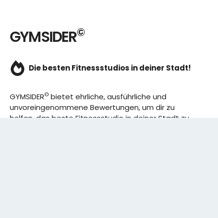
©
GYMSIDER
Die besten Fitnessstudios in deiner Stadt!
©
GYMSIDER
bietet ehrliche, ausführliche und
unvoreingenommene Bewertungen, um dir zu
helfen, das beste Fitnessstudio in deiner Stadt zu
finden. Von den effizientesten Trainingsplänen bis
hin zu den besten Premium-Fitnessstudios in
deinem Bezirk, wir haben alles für dich! Wir erweitern
ständig unser Angebot.
Rechtliches: