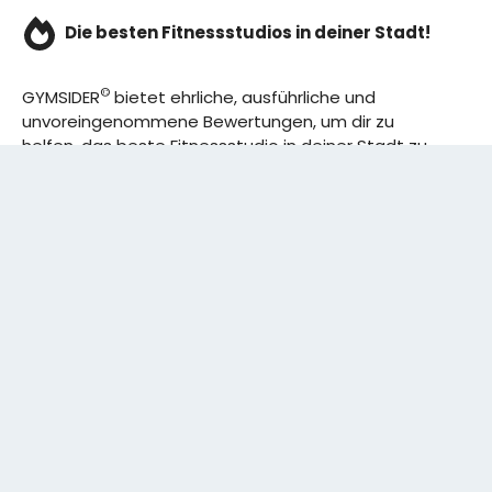
Die besten Fitnessstudios in deiner Stadt!
©
GYMSIDER
bietet ehrliche, ausführliche und
unvoreingenommene Bewertungen, um dir zu
helfen, das beste Fitnessstudio in deiner Stadt zu
finden. Von den effizientesten Trainingsplänen bis
hin zu den besten Premium-Fitnessstudios in
deinem Bezirk, wir haben alles für dich! Wir erweitern
ständig unser Angebot.
Rechtliches:
IMPRESSUM
DATENSCHUTZERKLÄRUNG
Schreibe uns: