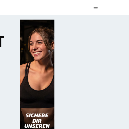
Menü
T