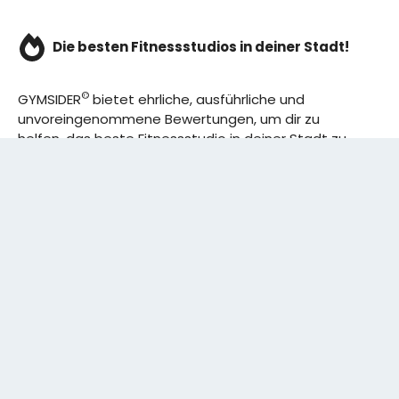
Die besten Fitnessstudios in deiner Stadt!
©
GYMSIDER
bietet ehrliche, ausführliche und
unvoreingenommene Bewertungen, um dir zu
helfen, das beste Fitnessstudio in deiner Stadt zu
finden. Von den effizientesten Trainingsplänen bis
hin zu den besten Premium-Fitnessstudios in
deinem Bezirk, wir haben alles für dich! Wir erweitern
ständig unser Angebot.
Rechtliches:
IMPRESSUM
DATENSCHUTZERKLÄRUNG
Schreibe uns: