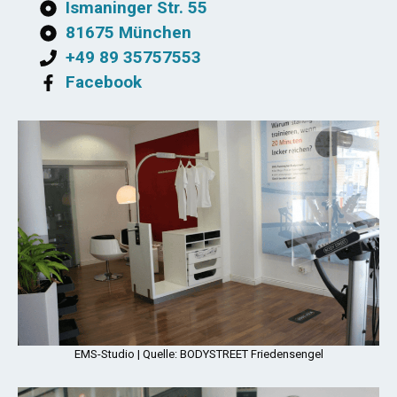
Ismaninger Str. 55
81675 München
+49 89 35757553
Facebook
EMS-Studio | Quelle: BODYSTREET Friedensengel