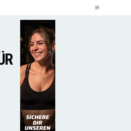
Menü
ÜR