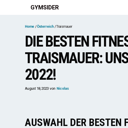
Zum
GYMSIDER
Inhalt
springen
Home
Österreich
Traismauer
DIE BESTEN FITNE
TRAISMAUER: UN
2022!
August 18, 2023
von
Nicolas
AUSWAHL DER BESTEN 