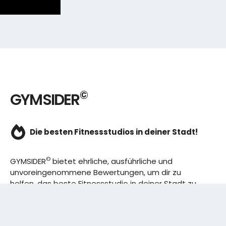
©
GYMSIDER
Die besten Fitnessstudios in deiner Stadt!
©
GYMSIDER
bietet ehrliche, ausführliche und
unvoreingenommene Bewertungen, um dir zu
helfen, das beste Fitnessstudio in deiner Stadt zu
finden. Von den effizientesten Trainingsplänen bis
hin zu den besten Premium-Fitnessstudios in
deinem Bezirk, wir haben alles für dich! Wir erweitern