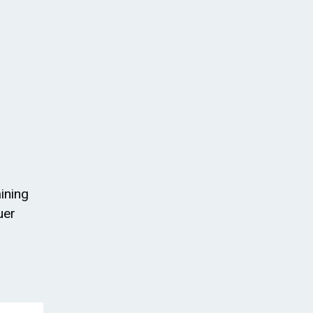
ining
uer