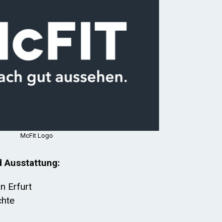
McFit Logo
d Ausstattung:
n Erfurt
chte