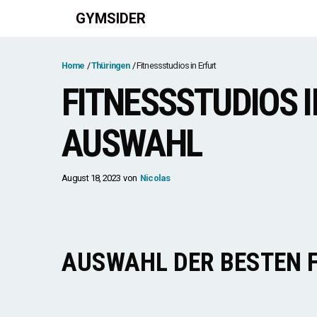
Zum
GYMSIDER
Inhalt
springen
Home
Thüringen
Fitnessstudios in Erfurt
FITNESSSTUDIOS I
AUSWAHL
August 18, 2023
von
Nicolas
AUSWAHL DER BESTEN 