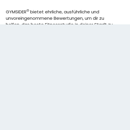
©
GYMSIDER
bietet ehrliche, ausführliche und
unvoreingenommene Bewertungen, um dir zu
helfen, das beste Fitnessstudio in deiner Stadt zu
finden. Von den effizientesten Trainingsplänen bis
hin zu den besten Premium-Fitnessstudios in
deinem Bezirk, wir haben alles für dich! Wir erweitern
ständig unser Angebot.
Rechtliches:
IMPRESSUM
DATENSCHUTZERKLÄRUNG
Schreibe uns:
CONTACT@GYMSIDER.COM
KONTAKTFORMULAR