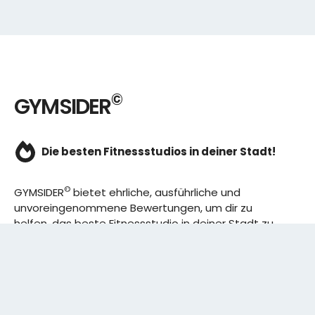
©
GYMSIDER
Die besten Fitnessstudios in deiner Stadt!
©
GYMSIDER
bietet ehrliche, ausführliche und
unvoreingenommene Bewertungen, um dir zu
helfen, das beste Fitnessstudio in deiner Stadt zu
finden. Von den effizientesten Trainingsplänen bis
hin zu den besten Premium-Fitnessstudios in
deinem Bezirk, wir haben alles für dich! Wir erweitern
ständig unser Angebot.