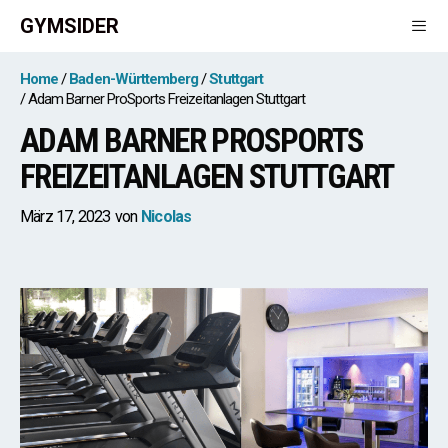
Zum
GYMSIDER
Inhalt
springen
Men
Home
Baden-Württemberg
Stuttgart
Adam Barner ProSports Freizeitanlagen Stuttgart
ADAM BARNER PROSPORTS
FREIZEITANLAGEN STUTTGART
März 17, 2023
von
Nicolas