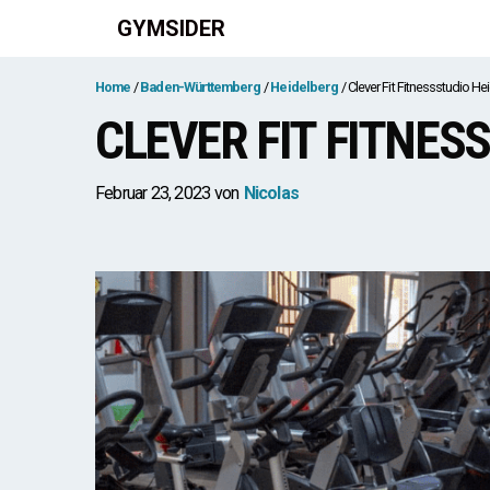
Zum
GYMSIDER
Inhalt
springen
Home
Baden-Württemberg
Heidelberg
Clever Fit Fitnessstudio He
CLEVER FIT FITNES
Februar 23, 2023
von
Nicolas