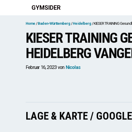
Zum
GYMSIDER
Inhalt
springen
Home
Baden-Württemberg
Heidelberg
KIESER TRAINING Gesundhe
KIESER TRAINING 
HEIDELBERG VANGE
Februar 16, 2023
von
Nicolas
LAGE & KARTE / GOOGL