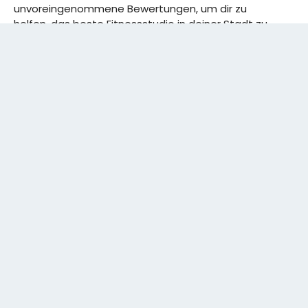
unvoreingenommene Bewertungen, um dir zu
helfen, das beste Fitnessstudio in deiner Stadt zu
finden. Von den effizientesten Trainingsplänen bis
hin zu den besten Premium-Fitnessstudios in
deinem Bezirk, wir haben alles für dich! Wir erweitern
ständig unser Angebot.
Rechtliches:
IMPRESSUM
DATENSCHUTZERKLÄRUNG
Schreibe uns:
CONTACT@GYMSIDER.COM
KONTAKTFORMULAR