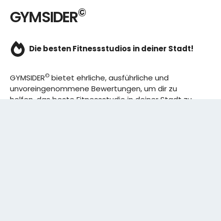
©
GYMSIDER
Die besten Fitnessstudios in deiner Stadt!
©
GYMSIDER
bietet ehrliche, ausführliche und
unvoreingenommene Bewertungen, um dir zu
helfen, das beste Fitnessstudio in deiner Stadt zu
finden. Von den effizientesten Trainingsplänen bis
hin zu den besten Premium-Fitnessstudios in
deinem Bezirk, wir haben alles für dich! Wir erweitern
ständig unser Angebot.
Rechtliches:
IMPRESSUM
DATENSCHUTZERKLÄRUNG