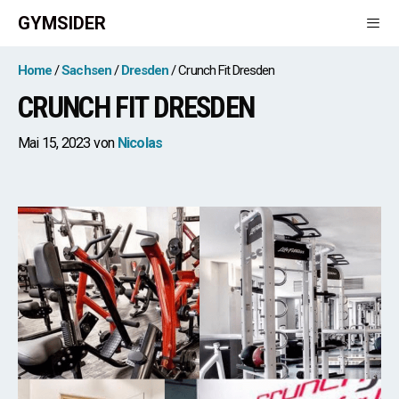
Zum
GYMSIDER
Inhalt
springen
Men
Home
Sachsen
Dresden
Crunch Fit Dresden
CRUNCH FIT DRESDEN
Mai 15, 2023
von
Nicolas