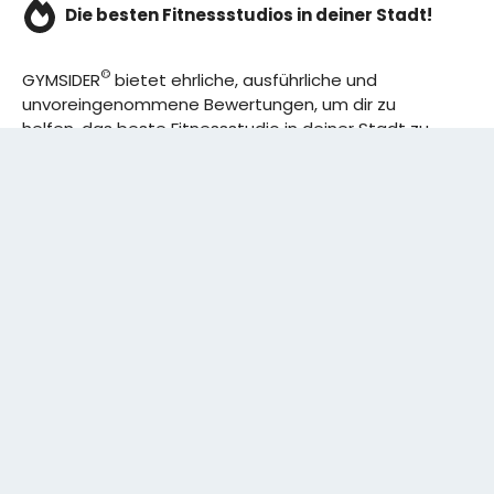
Die besten Fitnessstudios in deiner Stadt!
©
GYMSIDER
bietet ehrliche, ausführliche und
unvoreingenommene Bewertungen, um dir zu
helfen, das beste Fitnessstudio in deiner Stadt zu
finden. Von den effizientesten Trainingsplänen bis
hin zu den besten Premium-Fitnessstudios in
deinem Bezirk, wir haben alles für dich! Wir erweitern
ständig unser Angebot.
Rechtliches:
IMPRESSUM
DATENSCHUTZERKLÄRUNG
Schreibe uns:
CONTACT@GYMSIDER.COM