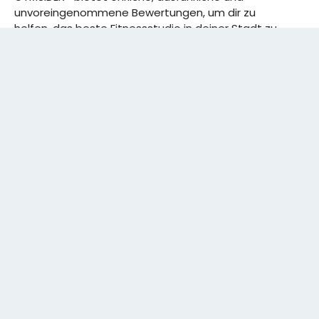
unvoreingenommene Bewertungen, um dir zu
helfen, das beste Fitnessstudio in deiner Stadt zu
finden. Von den effizientesten Trainingsplänen bis
hin zu den besten Premium-Fitnessstudios in
deinem Bezirk, wir haben alles für dich! Wir erweitern
ständig unser Angebot.
Rechtliches:
IMPRESSUM
DATENSCHUTZERKLÄRUNG
Schreibe uns:
CONTACT@GYMSIDER.COM
KONTAKTFORMULAR