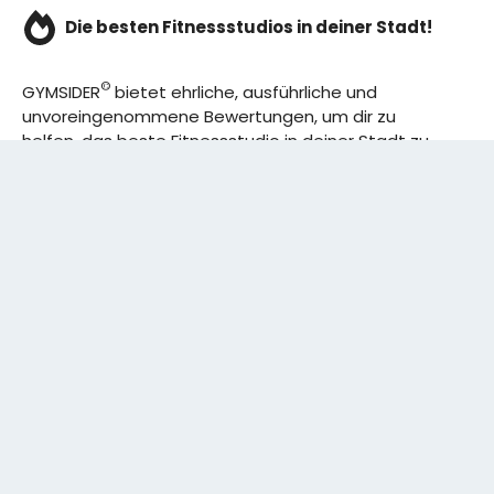
Die besten Fitnessstudios in deiner Stadt!
©
GYMSIDER
bietet ehrliche, ausführliche und
unvoreingenommene Bewertungen, um dir zu
helfen, das beste Fitnessstudio in deiner Stadt zu
finden. Von den effizientesten Trainingsplänen bis
hin zu den besten Premium-Fitnessstudios in
deinem Bezirk, wir haben alles für dich! Wir erweitern
ständig unser Angebot.
Rechtliches:
IMPRESSUM
DATENSCHUTZERKLÄRUNG
Schreibe uns: