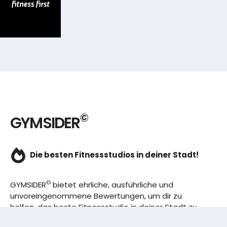
©
GYMSIDER
Die besten Fitnessstudios in deiner Stadt!
©
GYMSIDER
bietet ehrliche, ausführliche und
unvoreingenommene Bewertungen, um dir zu
helfen, das beste Fitnessstudio in deiner Stadt zu
finden. Von den effizientesten Trainingsplänen bis