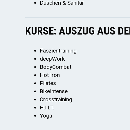
Duschen & Sanitär
KURSE: AUSZUG AUS D
Faszientraining
deepWork
BodyCombat
Hot Iron
Pilates
BikeIntense
Crosstraining
H.I.I.T.
Yoga