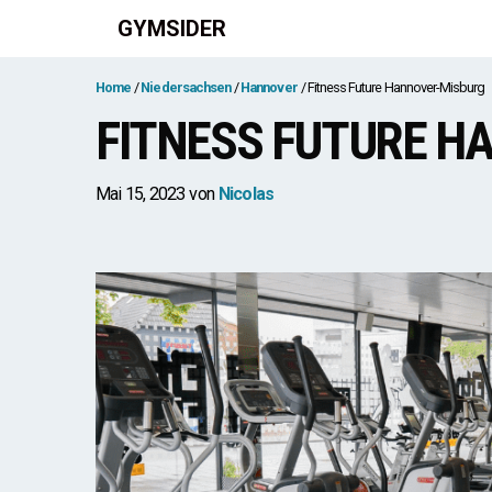
Zum
GYMSIDER
Inhalt
springen
Home
Niedersachsen
Hannover
Fitness Future Hannover-Misburg
FITNESS FUTURE H
Mai 15, 2023
von
Nicolas