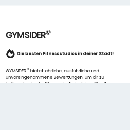
©
GYMSIDER
Die besten Fitnessstudios in deiner Stadt!
©
GYMSIDER
bietet ehrliche, ausführliche und
unvoreingenommene Bewertungen, um dir zu
helfen, das beste Fitnessstudio in deiner Stadt zu
finden. Von den effizientesten Trainingsplänen bis
hin zu den besten Premium-Fitnessstudios in
deinem Bezirk, wir haben alles für dich! Wir erweitern
ständig unser Angebot.