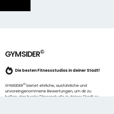
©
GYMSIDER
Die besten Fitnessstudios in deiner Stadt!
©
GYMSIDER
bietet ehrliche, ausführliche und
unvoreingenommene Bewertungen, um dir zu
helfen, das beste Fitnessstudio in deiner Stadt zu
finden. Von den effizientesten Trainingsplänen bis
hin zu den besten Premium-Fitnessstudios in
deinem Bezirk, wir haben alles für dich! Wir erweitern