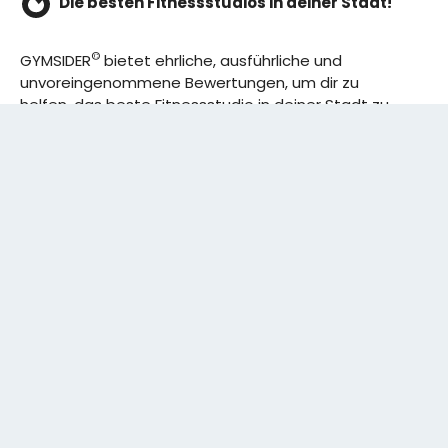
Die besten Fitnessstudios in deiner Stadt!
©
GYMSIDER
bietet ehrliche, ausführliche und
unvoreingenommene Bewertungen, um dir zu
helfen, das beste Fitnessstudio in deiner Stadt zu
finden. Von den effizientesten Trainingsplänen bis
hin zu den besten Premium-Fitnessstudios in
deinem Bezirk, wir haben alles für dich! Wir erweitern
ständig unser Angebot.
Rechtliches:
IMPRESSUM
DATENSCHUTZERKLÄRUNG
Schreibe uns:
CONTACT@GYMSIDER.COM