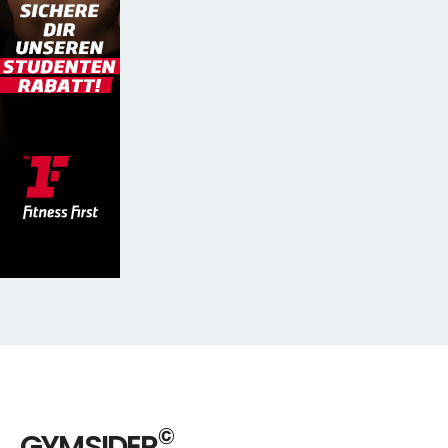
©
GYMSIDER