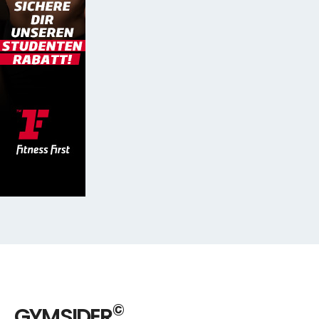
©
GYMSIDER