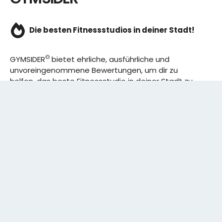
Die besten Fitnessstudios in deiner Stadt!
©
GYMSIDER
bietet ehrliche, ausführliche und
unvoreingenommene Bewertungen, um dir zu
helfen, das beste Fitnessstudio in deiner Stadt zu
finden. Von den effizientesten Trainingsplänen bis
hin zu den besten Premium-Fitnessstudios in
deinem Bezirk, wir haben alles für dich! Wir erweitern
ständig unser Angebot.
Rechtliches:
IMPRESSUM
DATENSCHUTZERKLÄRUNG