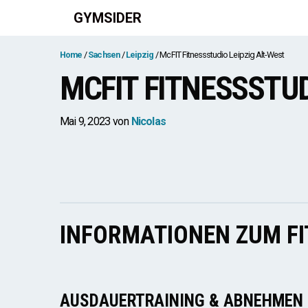
Zum
GYMSIDER
Inhalt
springen
Home
Sachsen
Leipzig
McFIT Fitnessstudio Leipzig Alt-West
MCFIT FITNESSSTUD
Mai 9, 2023
von
Nicolas
INFORMATIONEN ZUM F
AUSDAUERTRAINING & ABNEHMEN