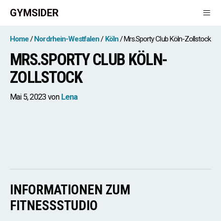
Zum
GYMSIDER
Inhalt
springen
Men
Home
Nordrhein-Westfalen
Köln
Mrs.Sporty Club Köln-Zollstock
MRS.SPORTY CLUB KÖLN-
ZOLLSTOCK
Mai 5, 2023
von
Lena
INFORMATIONEN ZUM
FITNESSSTUDIO