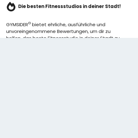
Die besten Fitnessstudios in deiner Stadt!
©
GYMSIDER
bietet ehrliche, ausführliche und
unvoreingenommene Bewertungen, um dir zu
helfen, das beste Fitnessstudio in deiner Stadt zu
finden. Von den effizientesten Trainingsplänen bis
hin zu den besten Premium-Fitnessstudios in
deinem Bezirk, wir haben alles für dich! Wir erweitern
ständig unser Angebot.
Rechtliches:
IMPRESSUM
DATENSCHUTZERKLÄRUNG
Schreibe uns: