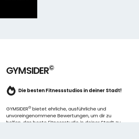
©
GYMSIDER
Die besten Fitnessstudios in deiner Stadt!
©
GYMSIDER
bietet ehrliche, ausführliche und
unvoreingenommene Bewertungen, um dir zu
helfen, das beste Fitnessstudio in deiner Stadt zu
finden. Von den effizientesten Trainingsplänen bis
hin zu den besten Premium-Fitnessstudios in