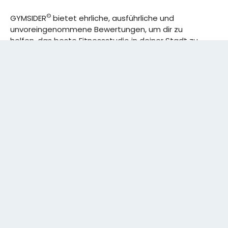
©
GYMSIDER
bietet ehrliche, ausführliche und
unvoreingenommene Bewertungen, um dir zu
helfen, das beste Fitnessstudio in deiner Stadt zu
finden. Von den effizientesten Trainingsplänen bis
hin zu den besten Premium-Fitnessstudios in
deinem Bezirk, wir haben alles für dich! Wir erweitern
ständig unser Angebot.
Rechtliches:
IMPRESSUM
DATENSCHUTZERKLÄRUNG
Schreibe uns:
CONTACT@GYMSIDER.COM
KONTAKTFORMULAR