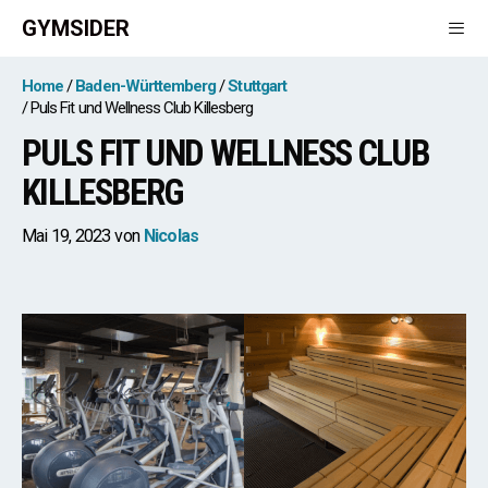
Zum
GYMSIDER
Inhalt
springen
Men
Home
Baden-Württemberg
Stuttgart
Puls Fit und Wellness Club Killesberg
PULS FIT UND WELLNESS CLUB
KILLESBERG
Mai 19, 2023
von
Nicolas