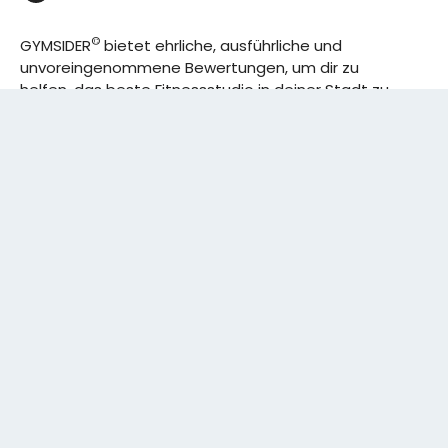
©
GYMSIDER
bietet ehrliche, ausführliche und
unvoreingenommene Bewertungen, um dir zu
helfen, das beste Fitnessstudio in deiner Stadt zu
finden. Von den effizientesten Trainingsplänen bis
hin zu den besten Premium-Fitnessstudios in
deinem Bezirk, wir haben alles für dich! Wir erweitern
ständig unser Angebot.
Rechtliches:
IMPRESSUM
DATENSCHUTZERKLÄRUNG
Schreibe uns:
CONTACT@GYMSIDER.COM
KONTAKTFORMULAR