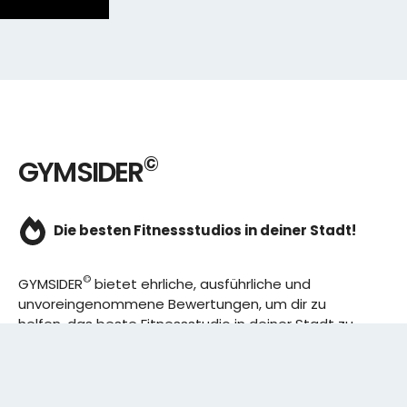
©
GYMSIDER
Die besten Fitnessstudios in deiner Stadt!
©
GYMSIDER
bietet ehrliche, ausführliche und
unvoreingenommene Bewertungen, um dir zu
helfen, das beste Fitnessstudio in deiner Stadt zu
finden. Von den effizientesten Trainingsplänen bis
hin zu den besten Premium-Fitnessstudios in
deinem Bezirk, wir haben alles für dich! Wir erweitern
ständig unser Angebot.