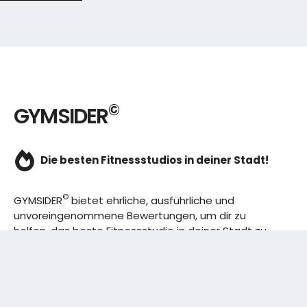
©
GYMSIDER
Die besten Fitnessstudios in deiner Stadt!
©
GYMSIDER
bietet ehrliche, ausführliche und
unvoreingenommene Bewertungen, um dir zu
helfen, das beste Fitnessstudio in deiner Stadt zu
finden. Von den effizientesten Trainingsplänen bis
hin zu den besten Premium-Fitnessstudios in
deinem Bezirk, wir haben alles für dich! Wir erweitern
ständig unser Angebot.