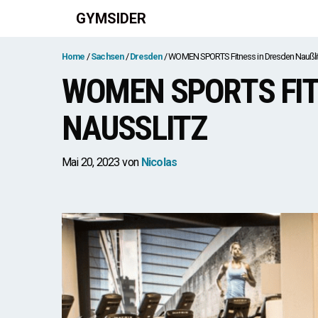
Zum
GYMSIDER
Inhalt
springen
Home
Sachsen
Dresden
WOMEN SPORTS Fitness in Dresden Naußli
WOMEN SPORTS FIT
NAUSSLITZ
Mai 20, 2023
von
Nicolas