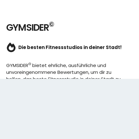
©
GYMSIDER
Die besten Fitnessstudios in deiner Stadt!
©
GYMSIDER
bietet ehrliche, ausführliche und
unvoreingenommene Bewertungen, um dir zu
helfen, das beste Fitnessstudio in deiner Stadt zu
finden. Von den effizientesten Trainingsplänen bis
hin zu den besten Premium-Fitnessstudios in
deinem Bezirk, wir haben alles für dich! Wir erweitern
ständig unser Angebot.
Rechtliches: