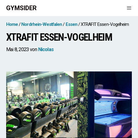
Zum
GYMSIDER
Inhalt
springen
Men
Home
Nordrhein-Westfalen
Essen
XTRAFIT Essen-Vogelheim
XTRAFIT ESSEN-VOGELHEIM
Mai 8, 2023
von
Nicolas