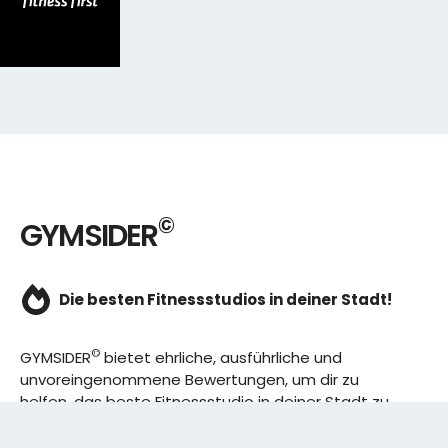
©
GYMSIDER
Die besten Fitnessstudios in deiner Stadt!
©
GYMSIDER
bietet ehrliche, ausführliche und
unvoreingenommene Bewertungen, um dir zu
helfen, das beste Fitnessstudio in deiner Stadt zu
finden. Von den effizientesten Trainingsplänen bis
hin zu den besten Premium-Fitnessstudios in