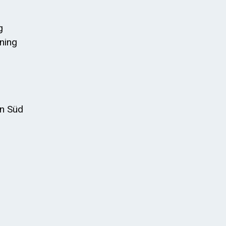
g
ining
in Süd