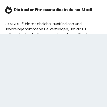
Die besten Fitnessstudios in deiner Stadt!
©
GYMSIDER
bietet ehrliche, ausführliche und
unvoreingenommene Bewertungen, um dir zu
helfen, das beste Fitnessstudio in deiner Stadt zu
finden. Von den effizientesten Trainingsplänen bis
hin zu den besten Premium-Fitnessstudios in
deinem Bezirk, wir haben alles für dich! Wir erweitern
ständig unser Angebot.
Rechtliches:
IMPRESSUM
DATENSCHUTZERKLÄRUNG
Schreibe uns: