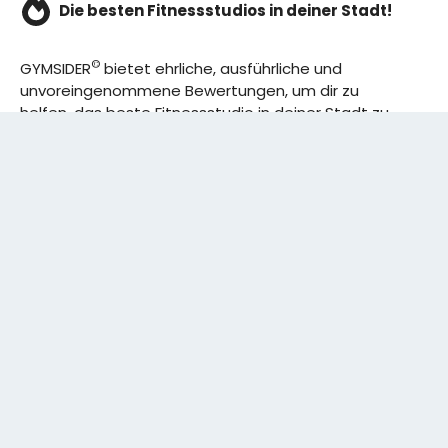
Die besten Fitnessstudios in deiner Stadt!
©
GYMSIDER
bietet ehrliche, ausführliche und
unvoreingenommene Bewertungen, um dir zu
helfen, das beste Fitnessstudio in deiner Stadt zu
finden. Von den effizientesten Trainingsplänen bis
hin zu den besten Premium-Fitnessstudios in
deinem Bezirk, wir haben alles für dich! Wir erweitern
ständig unser Angebot.
Rechtliches:
IMPRESSUM
DATENSCHUTZERKLÄRUNG
Schreibe uns:
CONTACT@GYMSIDER.COM