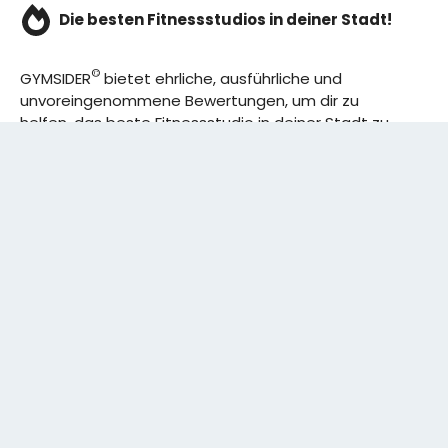
Die besten Fitnessstudios in deiner Stadt!
©
GYMSIDER
bietet ehrliche, ausführliche und
unvoreingenommene Bewertungen, um dir zu
helfen, das beste Fitnessstudio in deiner Stadt zu
finden. Von den effizientesten Trainingsplänen bis
hin zu den besten Premium-Fitnessstudios in
deinem Bezirk, wir haben alles für dich! Wir erweitern
ständig unser Angebot.
Rechtliches:
IMPRESSUM
DATENSCHUTZERKLÄRUNG
Schreibe uns: