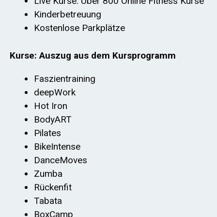
Live Kurse: Über 800 Online Fitness Kurse
Kinderbetreuung
Kostenlose Parkplätze
Kurse: Auszug aus dem Kursprogramm
Faszientraining
deepWork
Hot Iron
BodyART
Pilates
BikeIntense
DanceMoves
Zumba
Rückenfit
Tabata
BoxCamp