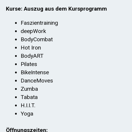
Kurse: Auszug aus dem Kursprogramm
Faszientraining
deepWork
BodyCombat
Hot Iron
BodyART
Pilates
BikeIntense
DanceMoves
Zumba
Tabata
H.I.I.T.
Yoga
Öffnungszeiten: