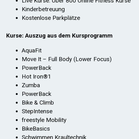
Live Kurse: Über 800 Online Fitness Kurse
Kinderbetreuung
Kostenlose Parkplätze
Kurse: Auszug aus dem Kursprogramm
AquaFit
Move It – Full Body (Lower Focus)
PowerBack
Hot Iron®1
Zumba
PowerBack
Bike & Climb
StepIntense
freestyle Mobility
BikeBasics
Schwimmen Kraultechnik